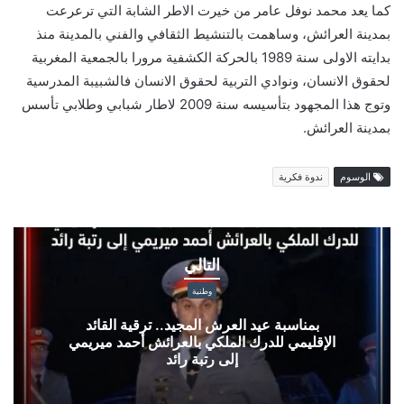
كما يعد محمد نوفل عامر من خيرت الاطر الشابة التي ترعرعت
بمدينة العرائش، وساهمت بالتنشيط الثقافي والفني بالمدينة منذ
بدايته الاولى سنة 1989 بالحركة الكشفية مرورا بالجمعية المغربية
لحقوق الانسان، ونوادي التربية لحقوق الانسان فالشبيبة المدرسية
وتوج هذا المجهود بتأسيسه سنة 2009 لاطار شبابي وطلابي تأسس
بمدينة العرائش.
الوسوم
ندوة فكرية
بمناسبة
عيد
التالي
العرش
المجيد..
وطنية
ترقية
بمناسبة عيد العرش المجيد.. ترقية القائد
القائد
الإقليمي للدرك الملكي بالعرائش أحمد ميريمي
الإقليمي
إلى رتبة رائد
للدرك
الملكي