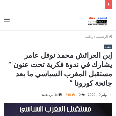
الق
الرئيسية
/
وطنية
وطنية
إبن العرائش محمد نوفل عامر
يشارك في ندوة فكرية تحت عنون ”
مستقبل المغرب السياسي ما بعد
جائحة كورونا “
يوليو 10, 2020
0
746
أقل من دقيقة