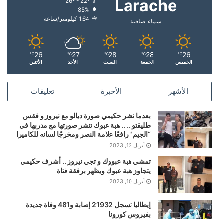
Larache
26º - 22º
85%
1.64 كيلومتر/ساعة
سماء صافية
26
27
28
28
26
℃
℃
℃
℃
℃
الخميس
الجمعة
السبت
الأحد
الأثنين
الأشهر
الأخيرة
تعليقات
بعدما نشر حكيمي صورة ديالو مع نيروز و فقس
طليقتو .. .. هبة عبوك تنشر صورتها مع مدربها في
“الجيم” رافعًا علامة النصر ومخرجًا لسانه للكاميرا
أبريل 12, 2023
تمشي هبة عبووك و تجي نيروز .. أشرف حكيمي
يتجاوز هبة عبوك ويظهر برفقة فتاة
أبريل 10, 2023
إيطاليا تسجل 21932 إصابة و481 وفاة جديدة
بفيروس كورونا