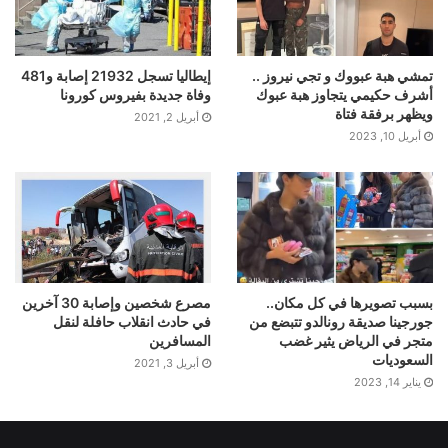
تمشي هبة عبووك و تجي نيروز ..
إيطاليا تسجل 21932 إصابة و481
أشرف حكيمي يتجاوز هبة عبوك
وفاة جديدة بفيروس كورونا
ويظهر برفقة فتاة
أبريل 2, 2021
أبريل 10, 2023
بسبب تصويرها في كل مكان..
مصرع شخصين وإصابة 30 آخرين
جورجينا صديقة رونالدو تتبضع من
في حادث انقلاب حافلة لنقل
متجر في الرياض يثير غضب
المسافرين
السعوديات
أبريل 3, 2021
يناير 14, 2023