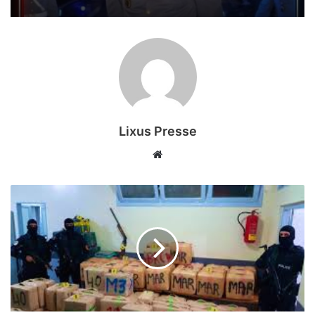
بالعرائش
أحمد
ميريمي
إلى
رتبة
رائد
Lixus Presse
موقع
الويب