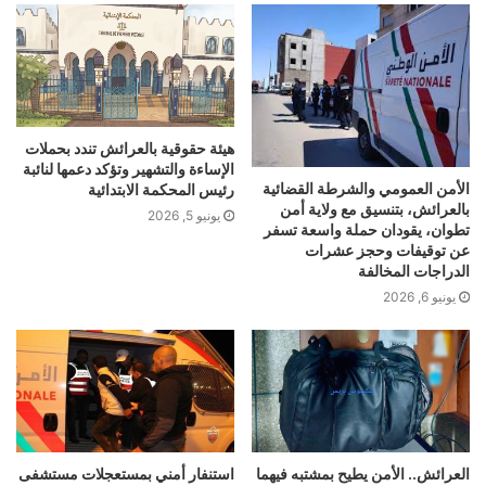
هيئة حقوقية بالعرائش تندد بحملات
الإساءة والتشهير وتؤكد دعمها لنائبة
الأمن العمومي والشرطة القضائية
رئيس المحكمة الابتدائية
بالعرائش، بتنسيق مع ولاية أمن
يونيو 5, 2026
تطوان، يقودان حملة واسعة تسفر
عن توقيفات وحجز عشرات
الدراجات المخالفة
يونيو 6, 2026
العرائش.. الأمن يطيح بمشتبه فيهما
استنفار أمني بمستعجلات مستشفى