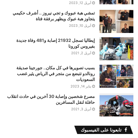
أبريل 12, 2023
تمشي هبة عبووك و تجي نيروز .. أشرف حكيمي
يتجاوز هبة عبوك ويظهر برفقة فتاة
أبريل 10, 2023
إيطاليا تسجل 21932 إصابة و481 وفاة جديدة
بفيروس كورونا
أبريل 2, 2021
بسبب تصويرها في كل مكان.. جورجينا صديقة
رونالدو تتبضع من متجر في الرياض يثير غضب
السعوديات
يناير 14, 2023
مصرع شخصين وإصابة 30 آخرين في حادث انقلاب
حافلة لنقل المسافرين
أبريل 3, 2021
تابعونا على الفيسبوك