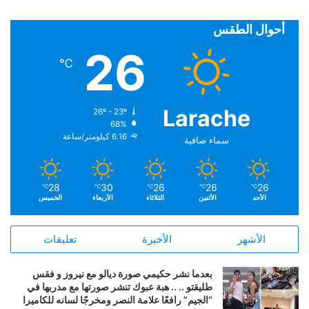
أحوال الطقس
26
℃
Larache
26º - 23º
68%
6.16 كيلومتر/ساعة
سماء صافية
28
30
26
26
26
℃
℃
℃
℃
℃
الأحد
الأثنين
الثلاثاء
الأربعاء
الخميس
الأشهر
الأخيرة
تعليقات
بعدما نشر حكيمي صورة ديالو مع نيروز و فقس
طليقتو .. .. هبة عبوك تنشر صورتها مع مدربها في
“الجيم” رافعًا علامة النصر ومخرجًا لسانه للكاميرا