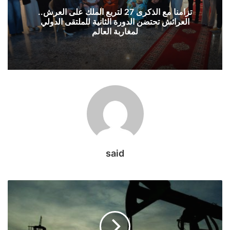
لتربع
تزامنا مع الذكرى 27 لتربع الملك على العرش..
الملك
العرائش تحتضن الدورة الثانية للملتقى الدولي
على
لمغاربة العالم
العرش..
العرائش
تحتضن
الدورة
الثانية
للملتقى
الدولي
لمغاربة
العالم
said