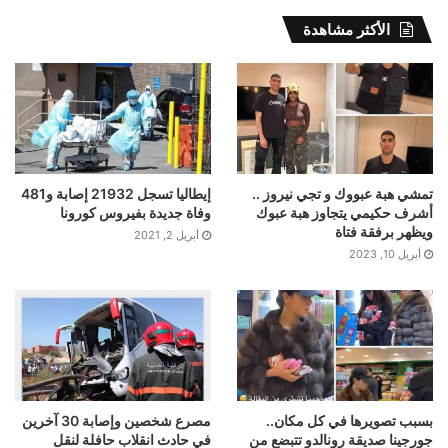
الأكثر مشاهدة
تمشي هبة عبووك و تجي نيروز ..
إيطاليا تسجل 21932 إصابة و481
أشرف حكيمي يتجاوز هبة عبوك
وفاة جديدة بفيروس كورونا
ويظهر برفقة فتاة
أبريل 2, 2021
أبريل 10, 2023
بسبب تصويرها في كل مكان..
مصرع شخصين وإصابة 30 آخرين
جورجينا صديقة رونالدو تتبضع من
في حادث انقلاب حافلة لنقل