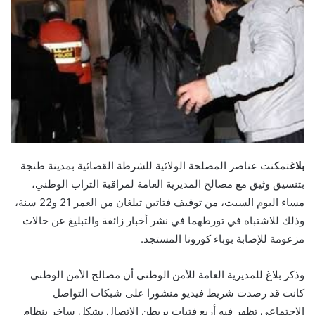
بلاغ
تمكنت عناصر المصلحة الولائية للشرطة القضائية بمدينة طنجة
بتنسيق وثيق مع مصالح المديرية العامة لمراقبة التراب الوطني،
مساء اليوم السبت، من توقيف فتاتين تبلغان من العمر 21 و22 سنة،
وذلك للاشتباه في تورطهما في نشر أخبار زائفة والتبليغ عن حالات
مزعومة للإصابة بوباء كورونا المستجد.
وذكر بلاغ للمديرية العامة للأمن الوطني أن مصالح الأمن الوطني
كانت قد رصدت شريط فيديو منشورا على شبكات التواصل
الاجتماعي تظهر فيه أربع فتيات يربطن الاتصال بشكل ساخر بنظام