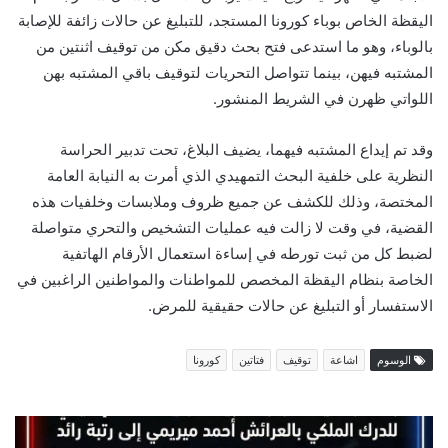
اليقظة الخاص بوباء كورونا المستجد، للتبليغ عن حالات زائفة للإصابة
بالوباء، وهو ما استدعى فتح بحث دقيق مكن من توقيف اثنتين من
المشتبه فيهن، بينما تتواصل التحريات لتوقيف باقي المشتبه بهن
اللواتي ظهرن في الشريط المنشور.
وقد تم إيداع المشتبه فيهما، يضيف البلاغ، تحت تدبير الحراسة
النظرية على خلفية البحث التمهيدي الذي أمرت به النيابة العامة
المختصة، وذلك للكشف عن جميع ظروف وملابسات وخلفيات هذه
القضية، في وقت لا زالت فيه عمليات التشخيص والتحري متواصلة
لضبط كل من ثبت تورطه في إساءة استعمال الأرقام الهاتفية
الخاصة بنظام اليقظة المخصص للمواطنات والمواطنين الراغبين في
الاستفسار أو التبليغ عن حالات حقيقية للمرض.
الوسوم
اشاعة
توقيف
فتاتين
كورونا
بمناسبة
عيد