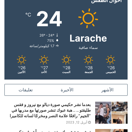
أحوال الطقس
24
℃
Larache
26º - 24º
75%
1.7 كيلومتر/ساعة
سماء صافية
26
27
28
28
26
℃
℃
℃
℃
℃
الخميس
الجمعة
السبت
الأحد
الأثنين
الأشهر
الأخيرة
تعليقات
بعدما نشر حكيمي صورة ديالو مع نيروز و فقس
طليقتو .. .. هبة عبوك تنشر صورتها مع مدربها في
“الجيم” رافعًا علامة النصر ومخرجًا لسانه للكاميرا
أبريل 12, 2023
تمشي هبة عبووك و تجي نيروز .. أشرف حكيمي