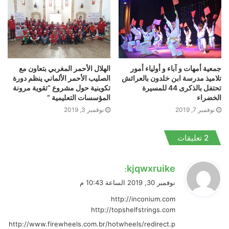
جمعية أمهات و آباء و أولياء أمور
الهلال الأحمر المغربي بتعاون مع
تلاميذ مدرسة ابن خلدون بالعرائش
الصليب الأحمر الألماني ينظم دورة
تحتفل بالذكرى 44 للمسيرة
تكوينية حول مشروع “تقوية مرونة
الخضراء
المؤسسات التعليمية “
نوفمبر 7, 2019
نوفمبر 3, 2019
‫2 تعليقات
ي
kjqwxruike
:
ق
نوفمبر 30, 2019 الساعة 10:43 م
و
http://inconium.com
ل
http://topshelfstrings.com
http://www.firewheels.com.br/hotwheels/redirect.p