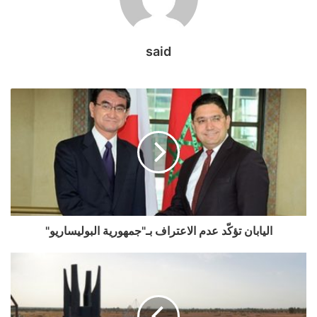
said
اليابان تؤكّد عدم الاعتراف بـ"جمهورية البوليساريو"