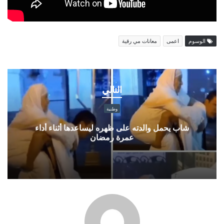
الوسوم
اعمى
معانات مي رقية
شاب
يحمل
التالي
والدته
على
وطنية
ظهره
ليساعدها
شاب يحمل والدته على ظهره ليساعدها أثناء أداء
عمرة رمضان
أثناء
أداء
عمرة
رمضان