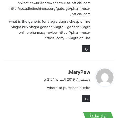
hp?action=url&goto=pharm-usa-official.com
http://sc.adhdinchinese.org/gate/gb/pharm-usa-
official.com/
what is the generic for viagra
viagra cheap online
viagra
buy viagra
generic viagra –
generic viagra
online pharmacy review
https://pharm-usa-
official.com/
– viagra on line
رد
ي
MaryPew
:
ق
ديسمبر 1, 2019 الساعة 2:54 م
و
where to purchase elimite
ل
رد
اترك تعليقاً