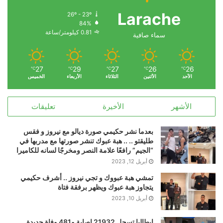
Larache
26º - 23º
84%
0.81 كيلومتر/ساعة
سماء صافية
27
29
27
26
26
℃
℃
℃
℃
℃
الأحد
الأثنين
الثلاثاء
الأربعاء
الخميس
الأشهر
الأخيرة
تعليقات
بعدما نشر حكيمي صورة ديالو مع نيروز و فقس
طليقتو .. .. هبة عبوك تنشر صورتها مع مدربها في
“الجيم” رافعًا علامة النصر ومخرجًا لسانه للكاميرا
أبريل 12, 2023
تمشي هبة عبووك و تجي نيروز .. أشرف حكيمي
يتجاوز هبة عبوك ويظهر برفقة فتاة
أبريل 10, 2023
إيطاليا تسجل 21932 إصابة و481 وفاة جديدة