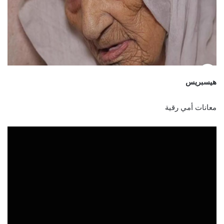
هيسبريس
معانات أمي رقية