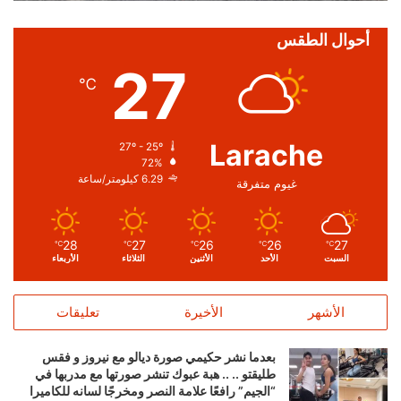
أحوال الطقس
27
℃
Larache
27º - 25º
72%
6.29 كيلومتر/ساعة
غيوم متفرقة
28
27
26
26
27
℃
℃
℃
℃
℃
السبت
الأحد
الأثنين
الثلاثاء
الأربعاء
الأشهر
الأخيرة
تعليقات
بعدما نشر حكيمي صورة ديالو مع نيروز و فقس
طليقتو .. .. هبة عبوك تنشر صورتها مع مدربها في
“الجيم” رافعًا علامة النصر ومخرجًا لسانه للكاميرا