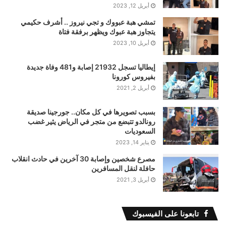
أبريل 12, 2023
تمشي هبة عبووك و تجي نيروز .. أشرف حكيمي
يتجاوز هبة عبوك ويظهر برفقة فتاة
أبريل 10, 2023
إيطاليا تسجل 21932 إصابة و481 وفاة جديدة
بفيروس كورونا
أبريل 2, 2021
بسبب تصويرها في كل مكان.. جورجينا صديقة
رونالدو تتبضع من متجر في الرياض يثير غضب
السعوديات
يناير 14, 2023
مصرع شخصين وإصابة 30 آخرين في حادث انقلاب
حافلة لنقل المسافرين
أبريل 3, 2021
تابعونا على الفيسبوك