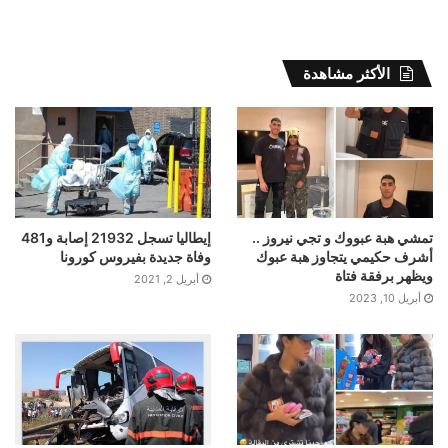
الأكثر مشاهدة
تمشي هبة عبووك و تجي نيروز ..
إيطاليا تسجل 21932 إصابة و481
أشرف حكيمي يتجاوز هبة عبوك
وفاة جديدة بفيروس كورونا
ويظهر برفقة فتاة
أبريل 2, 2021
أبريل 10, 2023