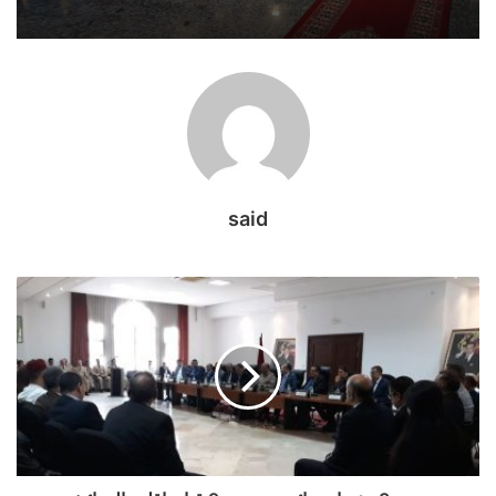
تحتضن
الدورة
الثانية
للملتقى
الدولي
لمغاربة
العالم
said