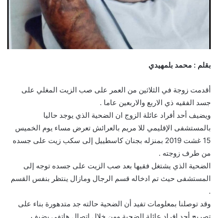
بقلم : محمد بلمهيدي
أقدمت زوجة في الثلاثين من العمر على صب الزيت المغلي على
جسد الفقيه ذي الاربع والاربعين عاما .
ويضيف أحد أفراد عائلة الزوج ان الضحية الذي يوجد حاليا
بالمستشفى الإقليمي للا مريم بالعرائش تعرض مساء يوم الخميس
15 غشت 2019 بمنزله بجنان كاسطييل إلى سكب زيت على جسده
من طرف زوجته .
الضحية الذي يشتغل فقيها بعد صب الزيت على جسده توجه إلى
المستشفى حيث تم ادخاله قسم الرجال ومازال ينتظر بنفس القسم
.
وقد توصلنا بمعلومات تفيد أن الضحية حالته جد متدهورة بناء على
تصريح أحد افراد عائلة الضحية ومن خلال اتصال هاتفي يضيف