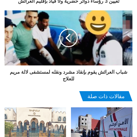
تعيين 3 رؤساء دوائر حضرية و9 قياد بإقليم العرائش
شباب العرائش يقوم بإنقاذ مشرد ونقله لمستشفى لالة مريم
للعلاج
مقالات ذات صلة