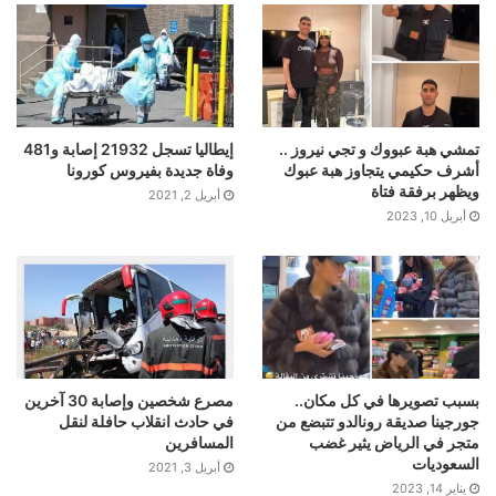
تمشي هبة عبووك و تجي نيروز ..
إيطاليا تسجل 21932 إصابة و481
أشرف حكيمي يتجاوز هبة عبوك
وفاة جديدة بفيروس كورونا
ويظهر برفقة فتاة
أبريل 2, 2021
أبريل 10, 2023
بسبب تصويرها في كل مكان..
مصرع شخصين وإصابة 30 آخرين
جورجينا صديقة رونالدو تتبضع من
في حادث انقلاب حافلة لنقل
متجر في الرياض يثير غضب
المسافرين
السعوديات
أبريل 3, 2021
يناير 14, 2023