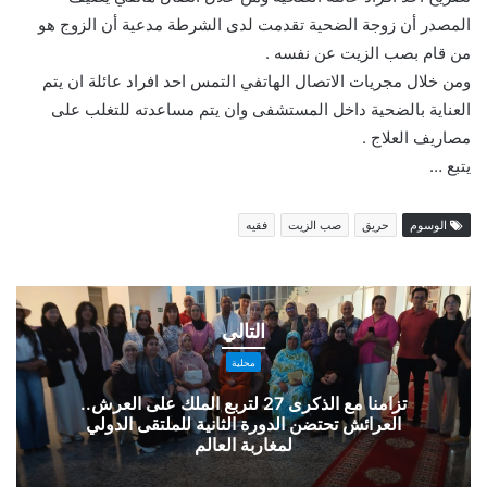
المصدر أن زوجة الضحية تقدمت لدى الشرطة مدعية أن الزوج هو
من قام بصب الزيت عن نفسه .
ومن خلال مجريات الاتصال الهاتفي التمس احد افراد عائلة ان يتم
العناية بالضحية داخل المستشفى وان يتم مساعدته للتغلب على
مصاريف العلاج .
يتبع …
الوسوم
حريق
صب الزيت
فقيه
تزامنا
مع
التالي
الذكرى
27
محلية
لتربع
تزامنا مع الذكرى 27 لتربع الملك على العرش..
الملك
العرائش تحتضن الدورة الثانية للملتقى الدولي
على
لمغاربة العالم
العرش..
العرائش