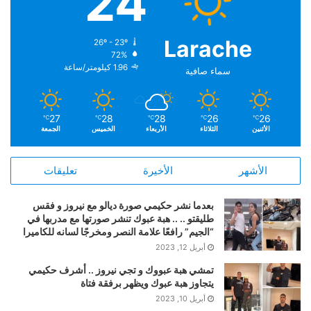
24
Larache
26º - 23º
72%
1.96 كيلومتر/ساعة
سماء صافية
27
28
28
26
26
℃
℃
℃
℃
℃
الأثنين
الثلاثاء
الأربعاء
الخميس
الجمعة
الأشهر
الأخيرة
تعليقات
بعدما نشر حكيمي صورة ديالو مع نيروز و فقس
طليقتو .. .. هبة عبوك تنشر صورتها مع مدربها في
“الجيم” رافعًا علامة النصر ومخرجًا لسانه للكاميرا
أبريل 12, 2023
تمشي هبة عبووك و تجي نيروز .. أشرف حكيمي
يتجاوز هبة عبوك ويظهر برفقة فتاة
أبريل 10, 2023