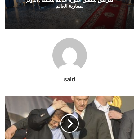
على
لمغاربة العالم
العرش..
العرائش
تحتضن
الدورة
الثانية
للملتقى
الدولي
لمغاربة
العالم
said