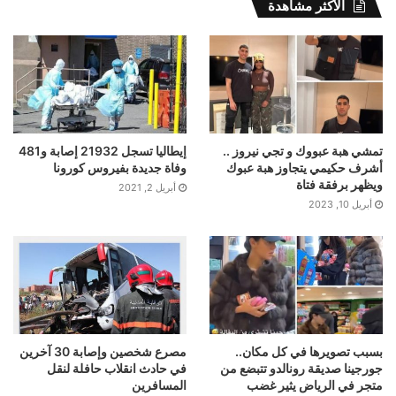
الأكثر مشاهدة
تمشي هبة عبووك و تجي نيروز ..
إيطاليا تسجل 21932 إصابة و481
أشرف حكيمي يتجاوز هبة عبوك
وفاة جديدة بفيروس كورونا
ويظهر برفقة فتاة
أبريل 2, 2021
أبريل 10, 2023
بسبب تصويرها في كل مكان..
مصرع شخصين وإصابة 30 آخرين
جورجينا صديقة رونالدو تتبضع من
في حادث انقلاب حافلة لنقل
متجر في الرياض يثير غضب
المسافرين