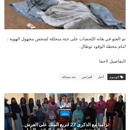
تم العثو في هاته اللحضات على جثة متحللة لشخص مجهول الهوية ،
امام محطة الوقود توطال .
التفاصيل لاحقا
الوسوم
أخبار
العراىش
جتة متحللة
تزامنا
مع
التالي
الذكرى
27
محلية
لتربع
تزامنا مع الذكرى 27 لتربع الملك على العرش..
الملك
العرائش تحتضن الدورة الثانية للملتقى الدولي