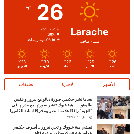
26
℃
Larache
26º - 23º
68%
6.16 كيلومتر/ساعة
سماء صافية
28
30
26
26
26
℃
℃
℃
℃
℃
الأحد
الأثنين
الثلاثاء
الأربعاء
الخميس
الأشهر
الأخيرة
تعليقات
بعدما نشر حكيمي صورة ديالو مع نيروز و فقس
طليقتو .. .. هبة عبوك تنشر صورتها مع مدربها في
“الجيم” رافعًا علامة النصر ومخرجًا لسانه للكاميرا
أبريل 12, 2023
تمشي هبة عبووك و تجي نيروز .. أشرف حكيمي
يتجاوز هبة عبوك ويظهر برفقة فتاة