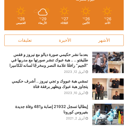
28
29
27
26
26
℃
℃
℃
℃
℃
الأحد
الأثنين
الثلاثاء
الأربعاء
الخميس
الأشهر
الأخيرة
تعليقات
بعدما نشر حكيمي صورة ديالو مع نيروز و فقس
طليقتو .. .. هبة عبوك تنشر صورتها مع مدربها في
“الجيم” رافعًا علامة النصر ومخرجًا لسانه للكاميرا
أبريل 12, 2023
تمشي هبة عبووك و تجي نيروز .. أشرف حكيمي
يتجاوز هبة عبوك ويظهر برفقة فتاة
أبريل 10, 2023
إيطاليا تسجل 21932 إصابة و481 وفاة جديدة
بفيروس كورونا
أبريل 2, 2021