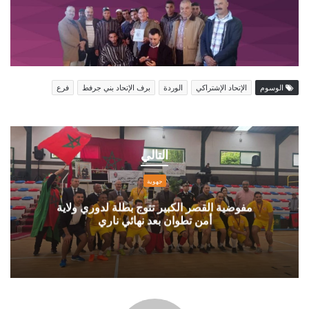
الوسوم
الإتحاد الإشتراكي
الوردة
برف الإتحاد بني جرفط
فرع
مفوضية
القصر
التالي
الكبير
تتوج
جهوية
بطلة
لدوري
مفوضية القصر الكبير تتوج بطلة لدوري ولاية
أمن تطوان بعد نهائي ناري
ولاية
أمن
تطوان
بعد
نهائي
ناري