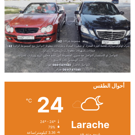
أحوال الطقس
24
℃
Larache
24º - 24º
79%
3.36 كيلومتر/ساعة
غيوم متفرقة