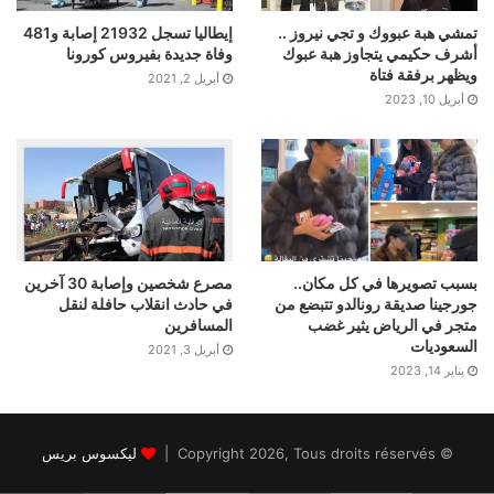
تمشي هبة عبووك و تجي نيروز ..
إيطاليا تسجل 21932 إصابة و481
أشرف حكيمي يتجاوز هبة عبوك
وفاة جديدة بفيروس كورونا
ويظهر برفقة فتاة
أبريل 2, 2021
أبريل 10, 2023
بسبب تصويرها في كل مكان..
مصرع شخصين وإصابة 30 آخرين
جورجينا صديقة رونالدو تتبضع من
في حادث انقلاب حافلة لنقل
متجر في الرياض يثير غضب
المسافرين
السعوديات
أبريل 3, 2021
يناير 14, 2023
© Copyright 2026, Tous droits réservés |
ليكسوس بريس