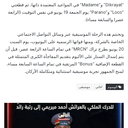
“Dikrayat” و”Madame” في المواعيد المعتمدة ذاتها، ثم قطعتي
“Loco” و”Parano” يوم الجمعة 19 يونيو في نفس التوقيت (الرابعة
عصرا والسابعة مساء).
وتختتم هذه الرحلة الموسيقية عبر وسائل التواصل الاجتماعي
الخاصة بالشركة، ومنها قواتها الرسمية على اليوتيوب، يوم السبت
20 يونيو بطرح تراك “MRCN” في تمام الساعة الرابعة عصر، قبل أن
يتم إسدال الستار على الألبوم بتقديم المفاجأة الكبرى المتمثلة في
القطعة الإضافية “Bonus” المرتقبة في تمام الساعة السابعة مساء،
لمنح الجمهور تجربة موسيقية استثنائية ومتكاملة الأركان.
الوسوم
اغاني
موسيقى
بمناسبة
عيد
التالي
العرش
المجيد..
وطنية