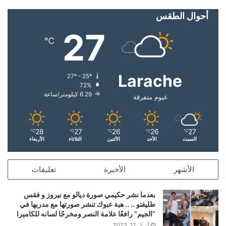
أحوال الطقس
27
℃
Larache
27º - 25º
72%
6.29 كيلومتر/ساعة
غيوم متفرقة
28
27
26
26
27
℃
℃
℃
℃
℃
السبت
الأحد
الأثنين
الثلاثاء
الأربعاء
الأشهر
الأخيرة
تعليقات
بعدما نشر حكيمي صورة ديالو مع نيروز و فقس
طليقتو .. .. هبة عبوك تنشر صورتها مع مدربها في
“الجيم” رافعًا علامة النصر ومخرجًا لسانه للكاميرا
أبريل 12, 2023