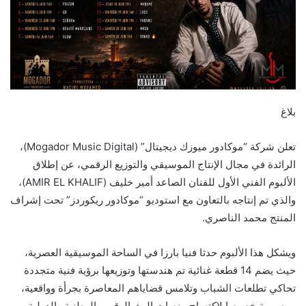
بلاغ
تعلن شركة “موكادور ميوزك ديجيتال” (Mogador Music Digital)،
الرائدة في مجال الإنتاج الموسيقي والتوزيع الرقمي، عن إطلاق
الألبوم الفني الأول للفنان الصاعد أمير خليف (AMIR EL KHALIF)،
والذي تم إنتاجه بالتعاون مع استوديو “موكادور ريكوردز” تحت إشراف
المنتج محمد الناصري.
ويشكل هذا الألبوم حدثا فنيا بارزا في الساحة الموسيقية العصرية،
حيث يضم 14 قطعة غنائية تم هندستها وتوزيعها برؤية فنية متجددة
تحاكي تطلعات الشباب وتلامس قضاياهم المعاصرة بجرأة وواقعية،
ومصممة خصيصا لاكتساح منصات البث الرقمي الوطنية والدولية.