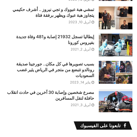
تمشي هبة عبووك و تجي نيروز .. أشرف حكيمي
يتجاوز هبة عبوك ويظهر برفقة فتاة
أبريل 10, 2023
إيطاليا تسجل 21932 إصابة و481 وفاة جديدة
بفيروس كورونا
أبريل 2, 2021
بسبب تصويرها في كل مكان.. جورجينا صديقة
رونالدو تتبضع من متجر في الرياض يثير غضب
السعوديات
يناير 14, 2023
مصرع شخصين وإصابة 30 آخرين في حادث انقلاب
حافلة لنقل المسافرين
أبريل 3, 2021
تابعونا على الفيسبوك