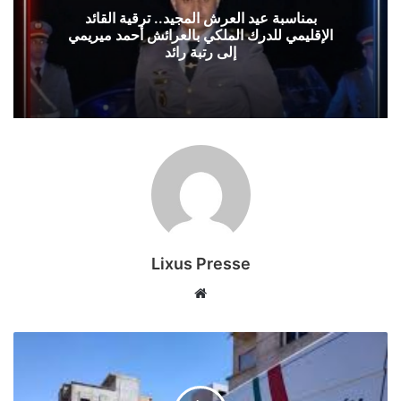
ترقية
بمناسبة عيد العرش المجيد.. ترقية القائد
القائد
الإقليمي للدرك الملكي بالعرائش أحمد ميريمي
الإقليمي
إلى رتبة رائد
للدرك
الملكي
بالعرائش
أحمد
ميريمي
إلى
رتبة
رائد
Lixus Presse
موقع
الويب