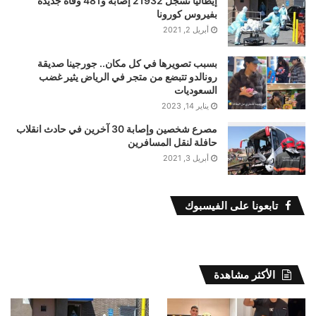
إيطاليا تسجل 21932 إصابة و481 وفاة جديدة
بفيروس كورونا
أبريل 2, 2021
بسبب تصويرها في كل مكان.. جورجينا صديقة
رونالدو تتبضع من متجر في الرياض يثير غضب
السعوديات
يناير 14, 2023
مصرع شخصين وإصابة 30 آخرين في حادث انقلاب
حافلة لنقل المسافرين
أبريل 3, 2021
تابعونا على الفيسبوك
الأكثر مشاهدة