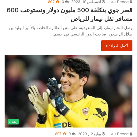
Lixus Presse
أغسطس 19, 2023
0
807
قصر جوي بتكلفة 500 مليون دولار وتستوعب 600
مسافر تقل نيمار للرياض
وصل النجم نيمار، إلى السعودية، على متن الطائرة الخاصة بالأمير الوليد بن
طلال آل سعود، صاحب الدور الرئيسي في حسم…
أكمل القراءة »
رياضية
Lixus Presse
يوليو 12, 2023
0
897