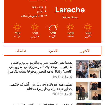
Larache
26º - 23º
64%
3.19 كيلومتر/ساعة
سماء صافية
27
28
28
26
26
℃
℃
℃
℃
℃
الأثنين
الثلاثاء
الأربعاء
الخميس
الجمعة
الأشهر
الأخيرة
تعليقات
بعدما نشر حكيمي صورة ديالو مع نيروز و فقس
طليقتو .. .. هبة عبوك تنشر صورتها مع مدربها في
“الجيم” رافعًا علامة النصر ومخرجًا لسانه للكاميرا
أبريل 12, 2023
تمشي هبة عبووك و تجي نيروز .. أشرف حكيمي
يتجاوز هبة عبوك ويظهر برفقة فتاة
أبريل 10, 2023