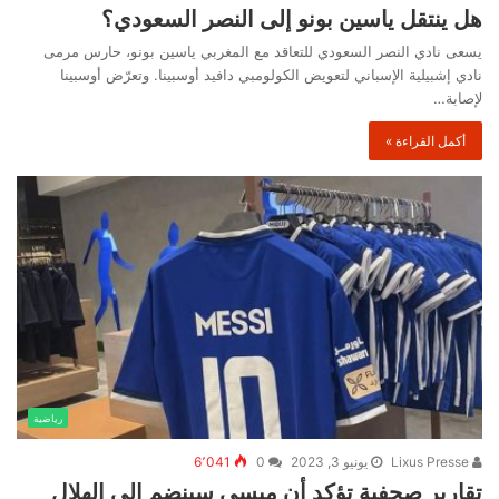
هل ينتقل ياسين بونو إلى النصر السعودي؟
يسعى نادي النصر السعودي للتعاقد مع المغربي ياسين بونو، حارس مرمى
نادي إشبيلية الإسباني لتعويض الكولومبي دافيد أوسبينا. وتعرّض أوسبينا
لإصابة…
أكمل القراءة »
رياضية
Lixus Presse
يونيو 3, 2023
0
6٬041
تقارير صحفية تؤكد أن ميسي سينضم إلى الهلال