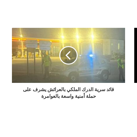
 وعود تتبخر… وأسئلة تنتظر أجوبة
تفكيك ورشة سرية لصناعة “المعسل” بالعرائش وحجز كميات من التبغ والكيف في عملية أمنية محكمة
لقرشي السباعي
قائد سرية الدرك الملكي بالعرائش يشرف على
حملة أمنية واسعة بالعوامرة
الخالق الحمدوشي