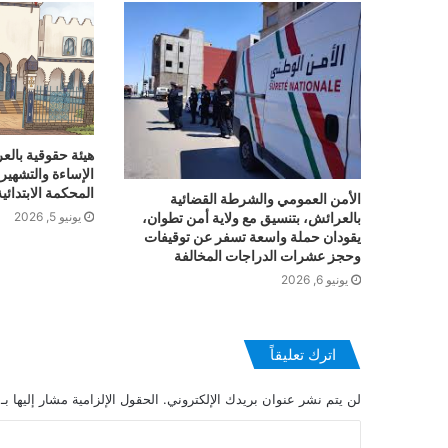
يونيو 11, 2026
واقع التمدرس بالعرائش: بين تحديات السلوك
يونيو 11, 2026
هيئة حقوقية بالع
توقيف شخصين متلبسين بحيازة وترويج المخدرات
الإساءة والتشهير 
المحكمة الابتدائية
الأمن العمومي والشرطة القضائية
بالعرائش، بتنسيق مع ولاية أمن تطوان،
يونيو 5, 2026
يقودان حملة واسعة تسفر عن توقيفات
يونيو 10, 2026
وحجز عشرات الدراجات المخالفة
حين تتحدث الإنسانية قبل الأجهزة.. تجربة تستح
يونيو 6, 2026
اترك تعليقاً
يونيو 7, 2026
مختل عقلي يزرع الرعب وسط المدينة.. ومطال
لن يتم نشر عنوان بريدك الإلكتروني.
الحقول الإلزامية مشار إليها بـ