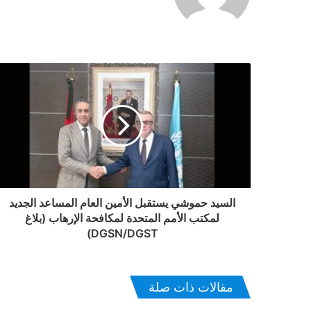
منذ 3 أسابيع
أين هي العريشات التي وعد بها سكان العرائش؟
يوليو 6, 2026
يونيو 14, 2026
تعزية ومواساة في وفاة والدة الزميل جمال ا
السيد حموشي يستقبل الأمين العام المساعد الجديد
لمكتب الأمم المتحدة لمكافحة الإرهاب (بلاغ
DGSN/DGST)
يونيو 13, 2026
العرائش تحتفي بكتاب “المد الجماهيري” لعبد 
مقالات ذات صلة