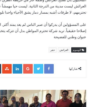
العرائش ليست مدينة من الدرجة الثانية. ليست حيا مهمشاً
تحترمهم، لا طرقات أشبه بمسار دمار يشق الأحياء واحدا تلو ا
على المسؤولين أن يدركوا أن صبر الناس لم يعد يمتد أكثر. ا
إصلاحا حقيقياً. نريد شركة تحترم المواطن بدل أن تتركه يت
عنوان وطني للفضيحة
الوسوم
العرائش
حفر
LinkedIn
Google+
Twitter
Facebook
شاركها
تزامنا
مع
الذكرى
27