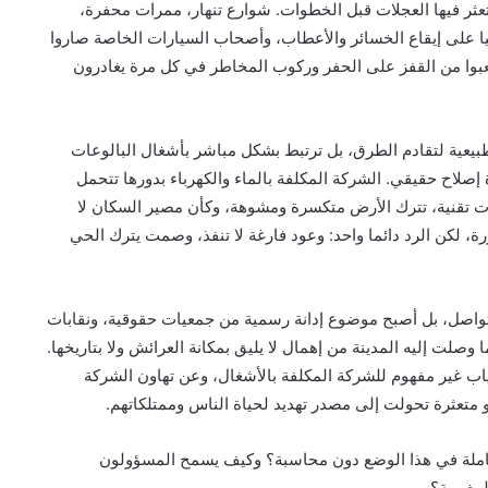
ثر فيها العجلات قبل الخطوات. شوارع تنهار، ممرات محفرة،
 على إيقاع الخسائر والأعطاب، وأصحاب السيارات الخاصة صاروا
عبوا من القفز على الحفر وركوب المخاطر في كل مرة يغادرون
طبيعية لتقادم الطرق، بل ترتبط بشكل مباشر بأشغال البالوعات
صلاح حقيقي. الشركة المكلفة بالماء والكهرباء بدورها تتحمل
لات تقنية، تترك الأرض متكسرة ومشوهة، وكأن مصير السكان لا
ة، لكن الرد دائما واحد: وعود فارغة لا تنفذ، وصمت يترك الحي
لتواصل، بل أصبح موضوع إدانة رسمية من جمعيات حقوقية، ونقابات
وصلت إليه المدينة من إهمال لا يليق بمكانة العرائش ولا بتاريخها.
ب غير مفهوم للشركة المكلفة بالأشغال، وعن تهاون الشركة
 متعثرة تحولت إلى مصدر تهديد لحياة الناس وممتلكاتهم.
 كاملة في هذا الوضع دون محاسبة؟ وكيف يسمح المسؤولون
مغربية؟