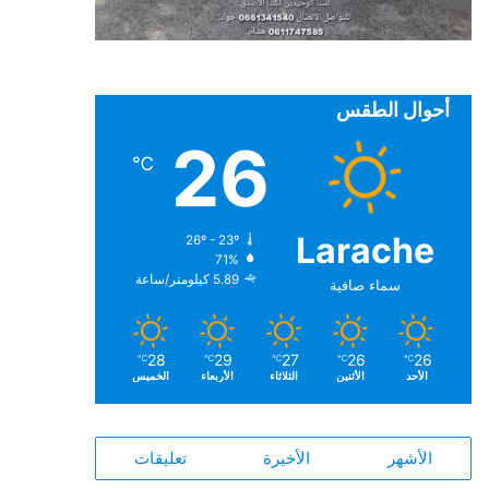
أحوال الطقس
26
℃
Larache
26º - 23º
71%
5.89 كيلومتر/ساعة
سماء صافية
28
29
27
26
26
℃
℃
℃
℃
℃
الأحد
الأثنين
الثلاثاء
الأربعاء
الخميس
الأشهر
الأخيرة
تعليقات