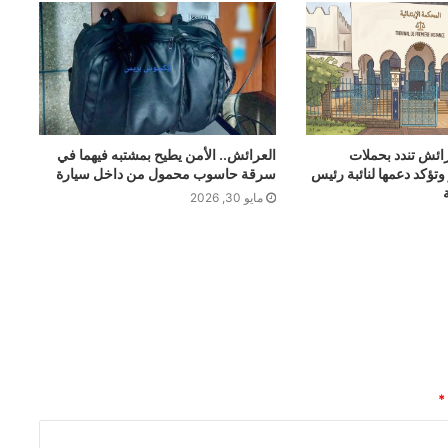
 المدرسي وضغوط المحيط الاجتماعي
رائش تندد بحملات
العرائش.. الأمن يطيح بمشتبه فيهما في
 القوية أحدهما مبحوث عنه وطنياً
وتؤكد دعمها لنائبة رئيس
سرقة حاسوب محمول من داخل سيارة
مايو 30, 2026
ق الإشادة بمستشفى الأميرة للا مريم
ب متجددة بتدخل عاجل لحماية المواطنين
*