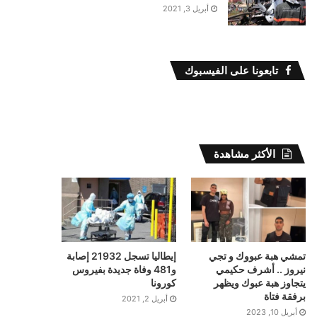
أبريل 3, 2021
تابعونا على الفيسبوك
الأكثر مشاهدة
تمشي هبة عبووك و تجي
إيطاليا تسجل 21932 إصابة
نيروز .. أشرف حكيمي
و481 وفاة جديدة بفيروس
يتجاوز هبة عبوك ويظهر
كورونا
برفقة فتاة
أبريل 2, 2021
أبريل 10, 2023