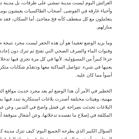
العرائش اليوم ليست مدينة تمشي على طرقات، بل مدينة تتع
وأحياء غارقة في الفوضى. أصحاب الطاكسيات يعيشون يوميا
يتعاملون مع كل منعطف كأنه فخ مفاجئ. أما السكان، فقد ت
منازلهم.
وما يزيد الوضع تعقيدا هو أن هذه الحفر ليست مجرد نتيجة 
وقنوات الماء والصرف الصحي التي تفتح ثم تترك دون إعادة إ
جزءا كبيراً من المسؤولية، لأنها في كل مرة تجري فيها تدخ
يعنيها في شيء. تتواصل الساكنة معها ودتقدّم شكايات متكرر
أسوأ مما كان عليه.
الخطير في الأمر أن هذا الوضع لم يعد مجرد حديث مواقع ا
مهنية، وهيئات مختلفة أصدرت بلاغات استنكارية تندد فيها بما 
البلاغات تحدثت بصراحة عن فشل واضح في التدبير، وعن غيا
المكلفة في إصلاح ما تفسده تدخلاتها، وعن أشغال متوقفة أو
السؤال الكبير الذي يطرحه الجميع اليوم: كيف تترك مدينة
المحليون بأن تصبح العرائش وصمة عار في خريطة الطرق ال