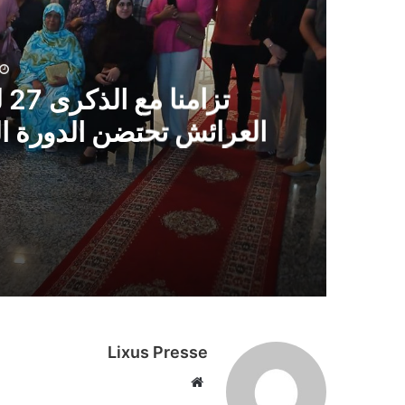
لتربع
الملك
على
العرش..
تز
العرائش
تحتضن
العرائش تحتضن الدورة الث
الدورة
الثانية
ا
للملتقى
الدولي
لمغاربة
العالم
منذ 7 أيام
منذ أسبوعين
Lixus Presse
موقع
الويب