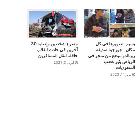
بسبب تصويرها في كل
مصرع شخصين وإصابة 30
مكان.. جورجينا صديقة
آخرين في حادث انقلاب
رونالدو تتبضع من متجر في
حافلة لنقل المسافرين
الرياض يثير غضب
أبريل 3, 2021
السعوديات
يناير 14, 2023