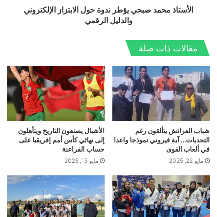
الأستاذ محمد صبحي يؤطر ندوة حول الابتزاز الإلكتروني
والدليل الرقمي
مقالات ذات صلة
شباب العرائش يتألقون رغم
الأشبال يصنعون التاريخ ويتأهلون
التحديات… آية فيروني نموذجا واعدا
إلى نهائي كأس أمم إفريقيا على
في ألعاب القوى
حساب الفراعنة
مايو 22, 2025
مايو 15, 2025