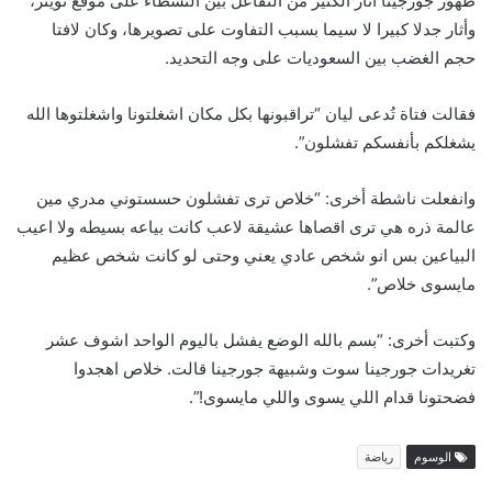
ظهور جورجينا أثار الكثير من التفاعل بين النشطاء على موقع تويتر،
وأثار جدلا كبيرا لا سيما بسبب التفاوت على تصويرها، وكان لافتا
حجم الغضب بين السعوديات على وجه التحديد.
فقالت فتاة تُدعى ليان “تراقبونها بكل مكان اشغلتونا واشغلتوها الله
يشغلكم بأنفسكم تفشلون”.
وانفعلت ناشطة أخرى: “خلاص ترى تفشلون حسستوني مدري مين
عالمة ذره هي ترى اقصاها عشيقة لاعب كانت بياعه بسيطه ولا اعيب
البياعين بس انو شخص عادي يعني وحتى لو كانت شخص عظيم
مايسوى خلاص”.
وكتبت أخرى: “بسم بالله الوضع يفشل باليوم الواحد اشوف عشر
تغريدات جورجينا سوت وشبيهة جورجينا قالت. خلاص اهجدوا
فضحتونا قدام اللي يسوى واللي مايسوى!”.
الوسوم
رياضة