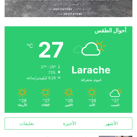
أحوال الطقس
27
℃
Larache
27º - 25º
72%
6.29 كيلومتر/ساعة
غيوم متفرقة
28
27
26
26
27
℃
℃
℃
℃
℃
السبت
الأحد
الأثنين
الثلاثاء
الأربعاء
الأشهر
الأخيرة
تعليقات