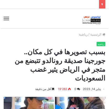
الق
الرئيسية
/
رياضية
رياضية
بسبب تصويرها في كل مكان..
جورجينا صديقة رونالدو تتبضع من
متجر في الرياض يثير غضب
السعوديات
يناير 14, 2023
0
19٬282
أقل من دقيقة