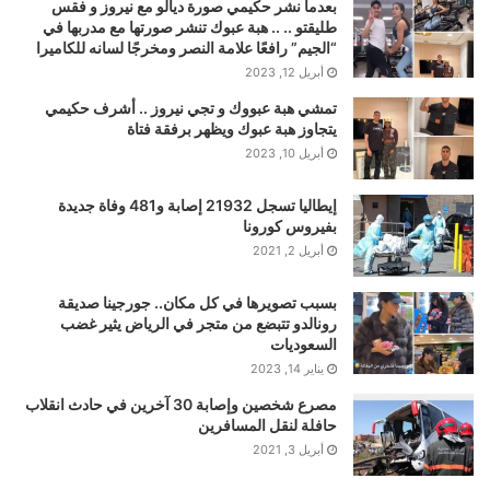
بعدما نشر حكيمي صورة ديالو مع نيروز و فقس
طليقتو .. .. هبة عبوك تنشر صورتها مع مدربها في
“الجيم” رافعًا علامة النصر ومخرجًا لسانه للكاميرا
أبريل 12, 2023
تمشي هبة عبووك و تجي نيروز .. أشرف حكيمي
يتجاوز هبة عبوك ويظهر برفقة فتاة
أبريل 10, 2023
إيطاليا تسجل 21932 إصابة و481 وفاة جديدة
بفيروس كورونا
أبريل 2, 2021
بسبب تصويرها في كل مكان.. جورجينا صديقة
رونالدو تتبضع من متجر في الرياض يثير غضب
السعوديات
يناير 14, 2023
مصرع شخصين وإصابة 30 آخرين في حادث انقلاب
حافلة لنقل المسافرين
أبريل 3, 2021